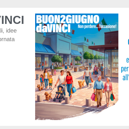
INCI
i, idee
ornata