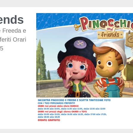
ends
e Freeda e
eriti Orari
55