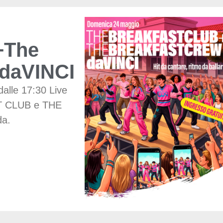
The
aVINCI
 dalle 17:30 Live
T CLUB e THE
a.