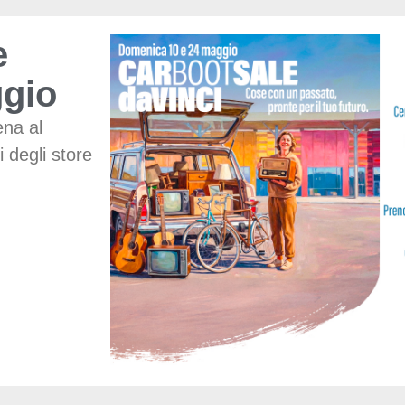
e
ggio
ena al
i degli store