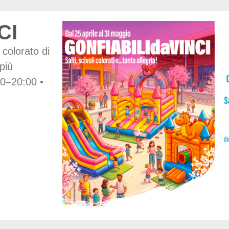
CI
 colorato di
 più
0–20:00 •⁠