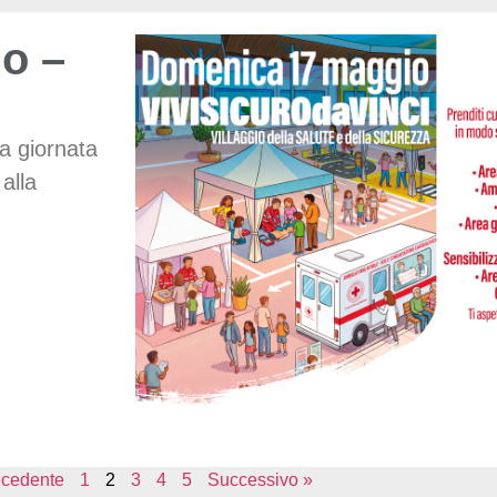
o –
na giornata
alla
ecedente
1
2
3
4
5
Successivo »