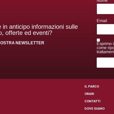
Nome
Email
 in anticipo informazioni sulle
, offerte ed eventi?
A NOSTRA NEWSLETTER
Esprimo i
come ripor
trattamen
I
IL PARCO
ORARI
CONTATTI
I
DOVE SIAMO