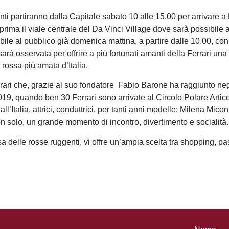
 partiranno dalla Capitale sabato 10 alle 15.00 per arrivare a 
prima il viale centrale del Da Vinci Village dove sarà possibile 
bile al pubblico già domenica mattina, a partire dalle 10.00, con 
rà osservata per offrire a più fortunati amanti della Ferrari una
rossa più amata d’Italia.
errari che, grazie al suo fondatore Fabio Barone ha raggiunto negl
2019, quando ben 30 Ferrari sono arrivate al Circolo Polare Artic
l’Italia, attrici, conduttrici, per tanti anni modelle: Milena Mic
on solo, un grande momento di incontro, divertimento e socialità
sa delle rosse ruggenti, vi offre un’ampia scelta tra shopping, p