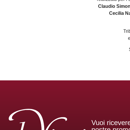
Claudio Simone
Cecilia N
Tri
e
Vuoi ricevere
nostre promo