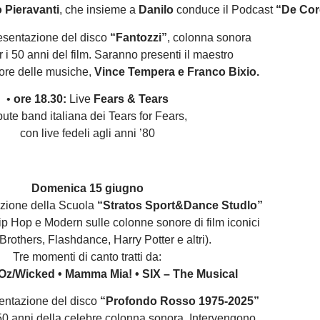
 Pieravanti
, che insieme a
Danilo
conduce il Podcast
“De Cor
resentazione del disco
“Fantozzi”
, colonna sonora
r i 50 anni del film. Saranno presenti il maestro
tore delle musiche,
Vince Tempera e Franco Bixio.
•
ore 18.30:
Live
Fears & Tears
ibute band italiana dei Tears for Fears,
con live fedeli agli anni ’80
Domenica 15 giugno
izione della Scuola
“Stratos Sport&Dance Studlo”
ip Hop e Modern sulle colonne sonore di film iconici
Brothers, Flashdance, Harry Potter e altri).
Tre momenti di canto tratti da:
 Oz/Wicked • Mamma Mia! • SIX – The Musical
ntazione del disco
“Profondo Rosso 1975-2025”
 50 anni della celebre colonna sonora. Intervengono