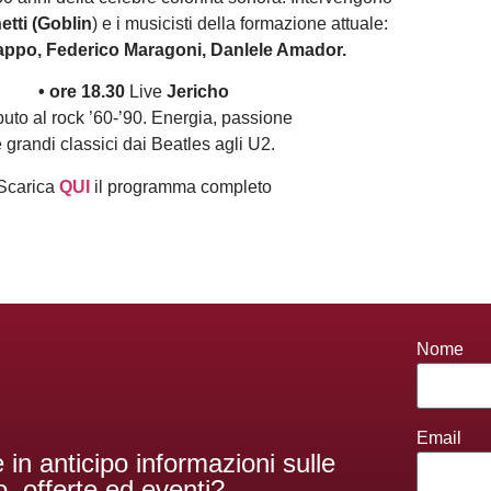
tti (Goblin
) e i musicisti della formazione attuale:
appo, Federico Maragoni, Danlele Amador.
• ore 18.30
Live
Jericho
buto al rock ’60-’90. Energia, passione
 grandi classici dai Beatles agli U2.
Scarica
QUI
il programma completo
Nome
Email
 in anticipo informazioni sulle
, offerte ed eventi?