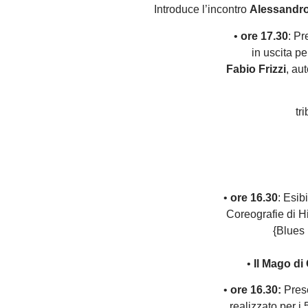
Introduce l’incontro
Alessandro
•
ore 17.30
: P
in uscita pe
Fabio Frizzi
, au
tr
•
ore 16.30
: Esib
Coreografie di H
{Blues 
•
Il Mago di
•
ore 16.30:
Prese
realizzato per i