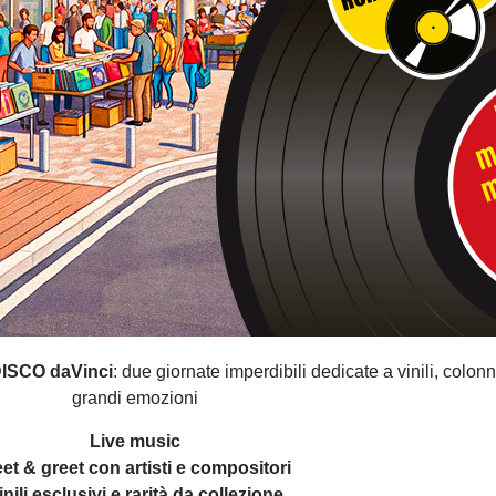
ISCO daVinci
: due giornate imperdibili dedicate a vinili, colon
grandi emozioni
Live music
et & greet con artisti e compositori
inili esclusivi e rarità da collezione