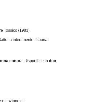
ore Tossico (1983).
atteria interamente risuonati
olonna sonora
, disponibile in
due
sentazione di: