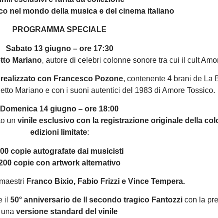
co nel mondo della musica e del cinema italiano
PROGRAMMA SPECIALE
Sabato 13 giugno – ore 17:30
tto Mariano
, autore di celebri colonne sonore tra cui il cult Am
e realizzato con Francesco Pozone
, contenente 4 brani de La B
 Detto Mariano e con i suoni autentici del 1983 di Amore Tossico.
Domenica 14 giugno – ore 18:00
to un
vinile esclusivo con la registrazione originale della c
edizioni limitate
:
00 copie autografate dai musicisti
200 copie con artwork alternativo
maestri
Franco Bixio, Fabio Frizzi e Vince Tempera.
 il
50° anniversario de Il secondo tragico Fantozzi
con la pre
una
versione standard del vinile