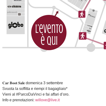
𝐂𝐚𝐫 𝐁𝐨𝐨𝐭 𝐒𝐚𝐥𝐞 domenica 3 settembre
Svuota la soffitta e riempi il bagagliaio*
Vieni al #ParcoDaVinci e fai affari d’oro.
Info e prenotazioni:
willove@live.it